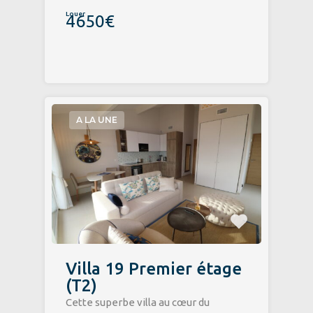
Louer
4650€
A LA UNE
Villa 19 Premier étage
(T2)
​Cette superbe villa au cœur du