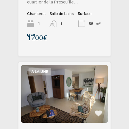
quartier de la Presqu’île…
Chambres
Salle de bains
Surface
1
1
55
m²
Louer
1200€
A LA UNE