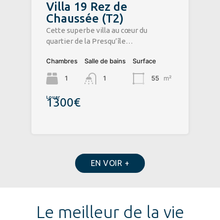
Villa 19 Rez de
Chaussée (T2)
​Cette superbe villa au cœur du
quartier de la Presqu’île…
Chambres
Salle de bains
Surface
1
1
55
m²
Louer
1300€
EN VOIR +
Le meilleur de la vie