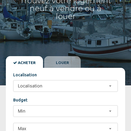
Trouvez votre logement
neuf à vendre ou à
louer
ACHETER
LOUER
Localisation
Localisation
Localisation
Budget
Min
Max