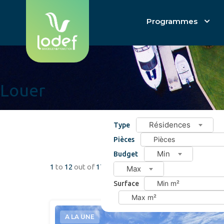
Programmes
Louer
Résidences
Type
Pièces
Min
Budget
1
to
12
out of
17
properties
Max
Surface
A LA UNE