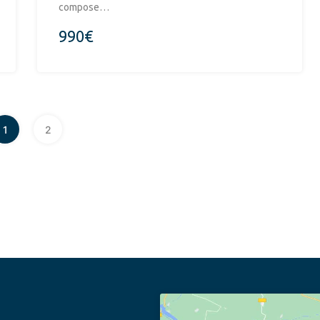
compose…
990€
1
2