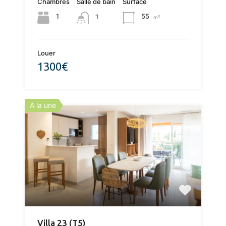
Chambres
Salle de bain
Surface
1
55
1
m²
Louer
1300€
A la une
Villa 23 (T5)