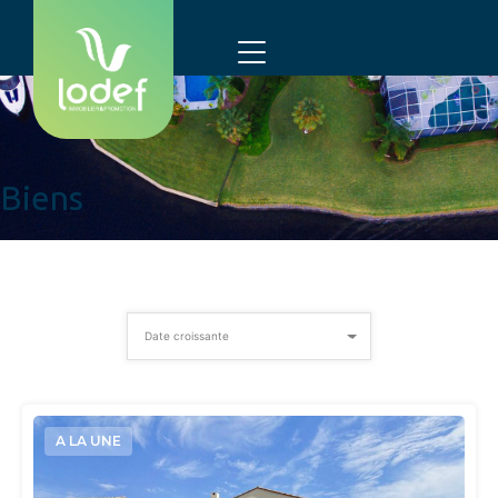
Biens
Date croissante
A LA UNE