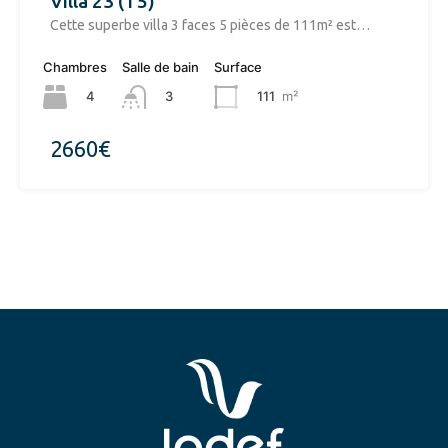
Villa 23 (T5)
​Cette superbe villa 3 faces 5 pièces de 111m² est…
Chambres
Salle de bain
Surface
4
111
m²
3
2660€